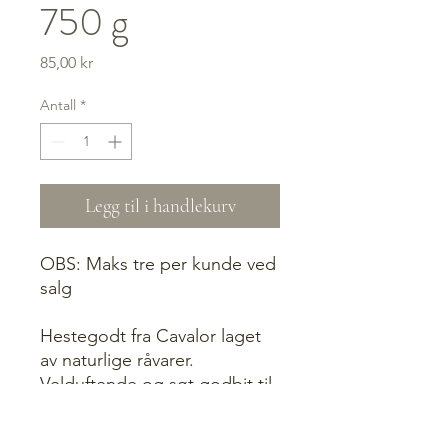
750 g
Pris
85,00 kr
Antall
*
Legg til i handlekurv
OBS: Maks tre per kunde ved
salg
Hestegodt fra Cavalor laget
av naturlige råvarer.
Velduftende og søt godbit til
hesten.
Kommer i smaken “wild