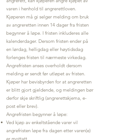
angrerett, kan kjøperen angre kjøpet av
varen i henhold til angrerettloven.
Kjøperen må gi selger melding om bruk
av angreretten innen 14 dager fra fristen
begynner å løpe. I fristen inkluderes alle
kalenderdager. Dersom fristen ender på
en lørdag, helligdag eller høytidsdag
forlenges fristen til nærmeste virkedag.
Angrefristen anses overholdt dersom
melding er sendt før utløpet av fristen.
Kjøper har bevisbyrden for at angreretten
er blitt gjort gjeldende, og meldingen bør
derfor skje skriftlig (angrerettskjema, e-
post eller brev).
Angrefristen begynner å løpe:
Ved kjøp av enkeltstående varer vil
angrefristen løpe fra dagen etter varen(e)
er mottatt.