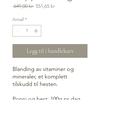
Vanlig
Salgspris
 649,00 kr 
551,65 kr
pris
Antall
*
Legg til i handlekurv
Blanding av vitaminer og
mineraler, et komplett
tilskudd til hesten.
Ponni og hest: 100g pr dag
Konkurransehester: 150g pr
dag