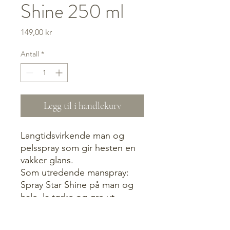
Shine 250 ml
Pris
149,00 kr
Antall
*
Legg til i handlekurv
Langtidsvirkende man og
pelsspray som gir hesten en
vakker glans.
Som utredende manspray:
Spray Star Shine på man og
hale, la tørke og gre ut.
Som pelsglans: Spray på
pelsen, la tørke og gni med