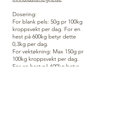
Dosering:
For blank pels: 50g pr 100kg
kroppsvekt per dag. For en
hest på 600kg betyr dette
0,3kg per dag.
For vektøkning: Max 150g pr
100kg kroppsvekt per dag.
For en hest på 600kg betyr
dette 0,9kg per dag.
Fordel kraftfôret over flere
porsjoner per dag, gjerne
etter fôring av grovfôr.
Kraftfôr sendes ikke
Velg "Klikk og hent" for å
hente i butiukk eller avtal