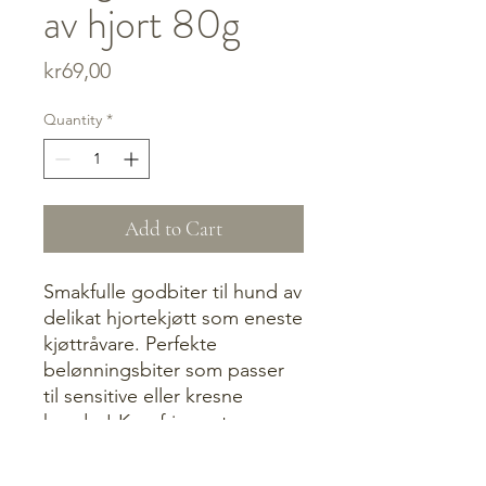
av hjort 80g
Price
kr69,00
Quantity
*
Add to Cart
Smakfulle godbiter til hund av
delikat hjortekjøtt som eneste
kjøttråvare. Perfekte
belønningsbiter som passer
til sensitive eller kresne
hunder! Kornfri og uten
tillsatt sukker. Gis som
belønning i tillegg til et