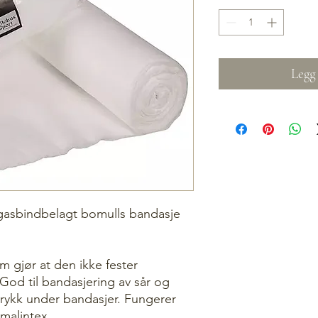
Legg 
sbindbelagt bomulls bandasje
 gjør at den ikke fester
. God til bandasjering av sår og
trykk under bandasjer. Fungerer
malintex.