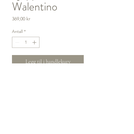
Walentino
Pris
369,00 kr
Antall
*
Legg til i handlekurv
Salgsvilkår
©2022 av Mule Hesteutstyr.