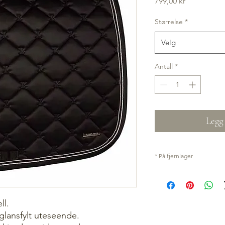
Pris
799,00 kr
Størrelse
*
Velg
Antall
*
Legg 
* På fjernlager
Kan få lengre levering
ll.
glansfylt uteseende.