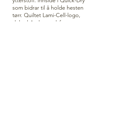
ytterstoff. Innside i Quick-Dry
som bidrar til å holde hesten
tørr. Quiltet Lami-Cell-logo,
dekorbånd og sølvfarget
metallplate med logo.
Vask: 30°.
* På fjernlager
Kan få lengre leveringstid
Salgsvilkår
©2022 av Mule Hesteutstyr.