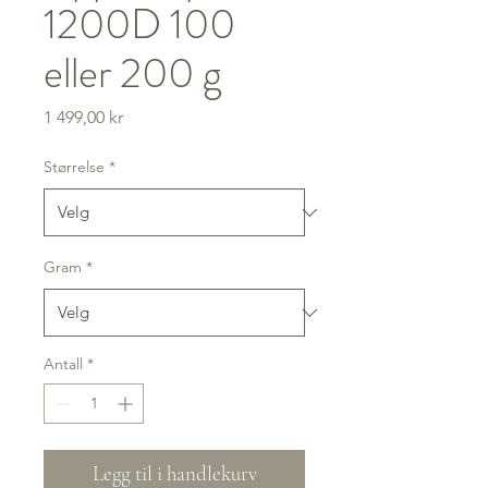
1200D 100
eller 200 g
Pris
1 499,00 kr
Størrelse
*
Gram
*
Antall
*
Legg til i handlekurv