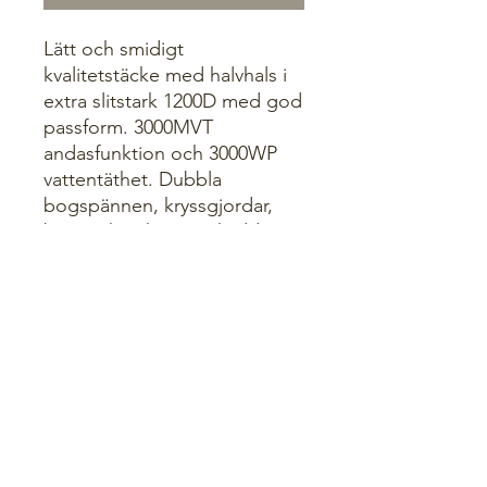
Lätt och smidigt
kvalitetstäcke med halvhals i
extra slitstark 1200D med god
passform. 3000MVT
andasfunktion och 3000WP
vattentäthet. Dubbla
bogspännen, kryssgjordar,
bogveck och svansskydd.
Nylonfoder med
polyesterfyllning.
Bestillingsvare
Noen av våre Lippoprodukt har vi ikke
* På fjernlager
alltid på lager, vi bestiller opp og du
får en ekstra hyggelig
Kan få lengre leveringstid
oppmerksomhet fra oss da det blir litt
lengere leveringstid.