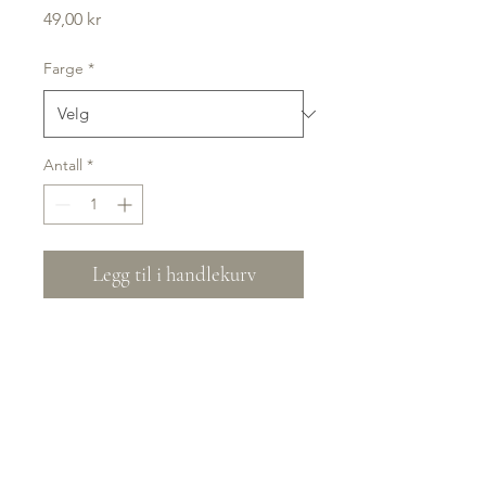
Pris
49,00 kr
Farge
*
Antall
*
Legg til i handlekurv
250 stykk.