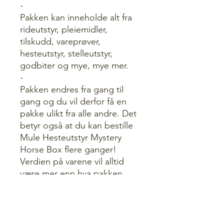
-
Pakken kan inneholde alt fra
rideutstyr, pleiemidler,
tilskudd, vareprøver,
hesteutstyr, stelleutstyr,
godbiter og mye, mye mer.
-
Pakken endres fra gang til
gang og du vil derfor få en
pakke ulikt fra alle andre. Det
betyr også at du kan bestille
Mule Hesteutstyr Mystery
Horse Box flere ganger!
Verdien på varene vil alltid
være mer enn hva pakken
faktisk koster.
-
Gjerne skriv følgende i
kommentarfeltet i