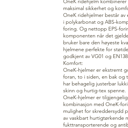
OneK ridehjelm kombinerer 
maksimal sikkerhet og komfo
OneK ridehjelmer består av e
i polykarbonat og ABS-komp
foring. Og nettopp EPS-fori
komponenten når det gjelde
bruker bare den høyeste kva
hjelmene perfekte for støtd
godkjent av VG01 og EN138
Komfort:
OneK-hjelmer er ekstremt god
foran, to i siden, en bak og 
har behagelig justerbar lukk
skinn og hurtig-tex spenne.
OneK-hjelmer er tilgjengelige 
kombinasjon med OneK-foringe
mulighet for skreddersydd p
av vaskbart hurtigtørkende 
fukttransporterende og antib