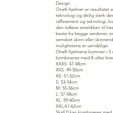
Design:
OneK-hjelmer er resultatet a
teknologi og deilig sterk de
raffinement og teknologi, k
den tidløse estetikken til h
beste fra begge verdener, en
semsket skinn eller skinnend
mulighetene er uendelige.
OneK hjelmene kommer i 3 ul
kombineres med 8 ulike line
XXXS: 47-48cm
XXS: 49-50cm
XS: 51-52cm
S: 53-54cm
M: 55-56cm
L: 57-58cm
XL: 59-60cm
XXL:61-62cm
Skall 0 kan kombineres med 