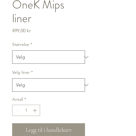
OneK Mips
liner
Pris
499,00 kr
Størrelse
*
Velg liner
*
Antall
*
Legg til i handlekurv