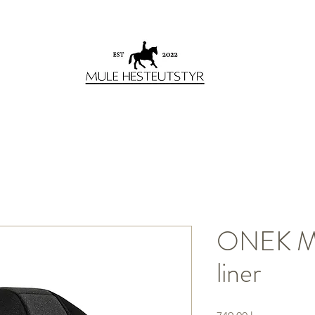
ONEK MI
liner