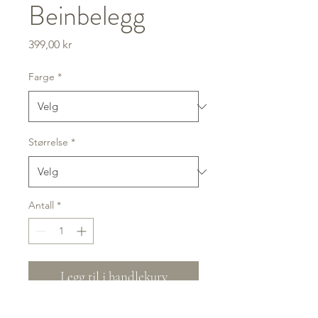
Beinbelegg
Pris
399,00 kr
Farge
*
Størrelse
*
Antall
*
Legg til i handlekurv