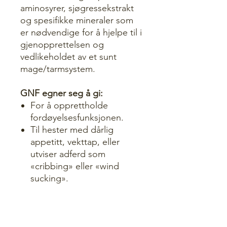
aminosyrer, sjøgressekstrakt
og spesifikke mineraler som
er nødvendige for å hjelpe til i
gjenopprettelsen og
vedlikeholdet av et sunt
mage/tarmsystem.
GNF egner seg å gi:
For å opprettholde
fordøyelsesfunksjonen.
Til hester med dårlig
appetitt, vekttap, eller
utviser adferd som
«cribbing» eller «wind
sucking».
Anbefalt dosering:
GNF bør gis sammen med