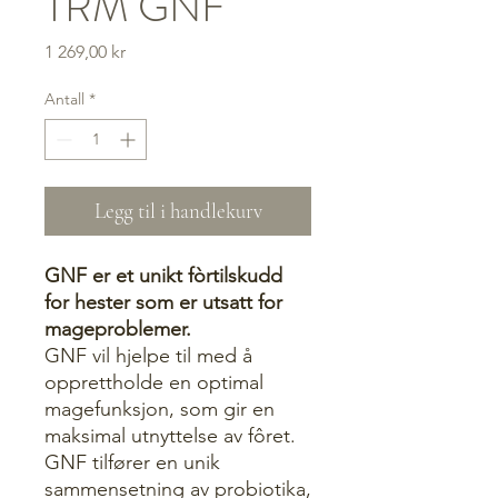
TRM GNF
Pris
1 269,00 kr
Antall
*
Legg til i handlekurv
GNF er et unikt fòrtilskudd
for hester som er utsatt for
mageproblemer.
GNF vil hjelpe til med å
opprettholde en optimal
magefunksjon, som gir en
maksimal utnyttelse av fôret.
GNF tilfører en unik
sammensetning av probiotika,